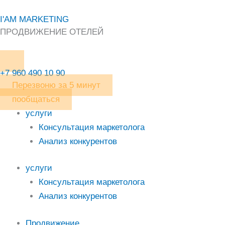
Перейти
I'AM MARKETING
к
ПРОДВИЖЕНИЕ ОТЕЛЕЙ
содержимому
+7 960 490 10 90
Перезвоню за 5 минут
пообщаться
услуги
Консультация маркетолога
Анализ конкурентов
услуги
Консультация маркетолога
Анализ конкурентов
Продвижение