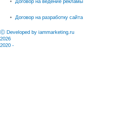
Договор на ведение рекламы
Договор на разработку сайта
Ⓒ Developed by iammarketing.ru
2026
2020 -
I'AM MARKETING
ИНТЕРНЕТ МАРКЕТОЛОГ
Расскажу как получить максимум клиентов из интернета
Оставьте контакт
и я перезвоню вам в ближайшее время
Телефон